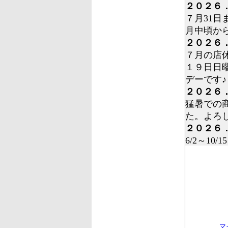
２０２６
７月31
月中頃か
２０２６
７月の店
１９日日
デーです
２０２６
猛暑での
た。よろ
２０２６
6/2～1
全を考え
延長する
いたしま
２０２６
６月の店
５日月曜
２倍デー
マ