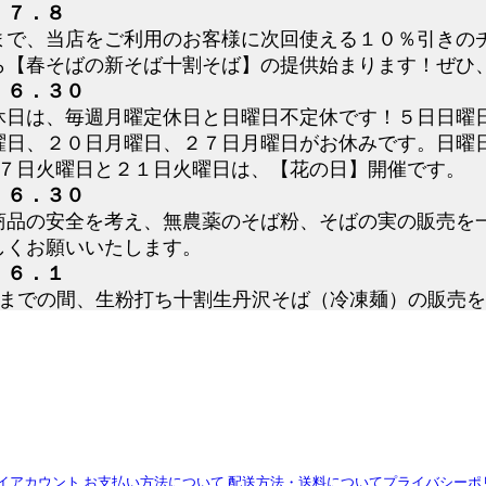
．７．８
日まで、当店をご利用のお客様に次回使える１０％引きの
ら【春そばの新そば十割そば】の提供始まります！ぜひ
．６．３０
休日は、毎週月曜定休日と日曜日不定休です！５日日曜
曜日、２０日月曜日、２７日月曜日がお休みです。日曜
♪７日火曜日と２１日火曜日は、【花の日】開催です。
．６．３０
商品の安全を考え、無農薬のそば粉、そばの実の販売を
しくお願いいたします。
．６．１
0/15までの間、生粉打ち十割生丹沢そば（冷凍麺）の販
、猛暑中の冷凍便発送を一時休止することとなりました
可能性もあります。その間は、店舗へぜひ食べにいらし
す。
．５．３０
休日は、毎週月曜定休日と日曜日不定休です！１日月曜
日、２１日日曜日、２２日月曜日、２９日月曜日がお休
です♪中旬はそばの収穫で臨時休業する場合あります。
イアカウント
お支払い方法について
配送方法・送料について
プライバシーポ