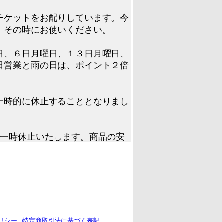
チケットをお配りしています。今
、その時にお使いください。
日、６日月曜日、１３日月曜日、
日営業と雨の日は、ポイント２倍
一時的に休止することとなりまし
売を一時休止いたします。商品の安
。場合によっては、販売休止期間
てくださいませ！よろしくお願い
日、７日日曜日、８日月曜日、１
みです。日曜日営業は、ポイント
リシー
-
特定商取引法に基づく表記