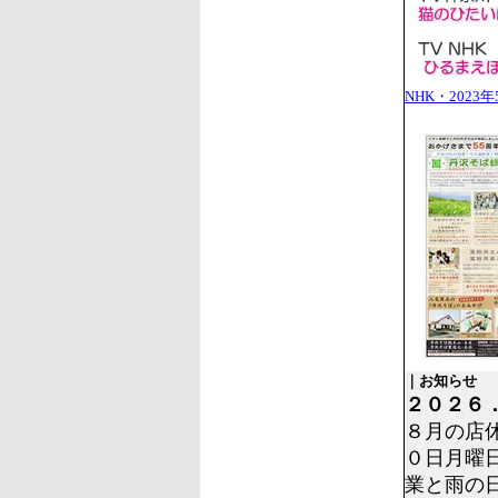
NHK・202
｜お知らせ
２０２６
８月の店
０日月曜
業と雨の