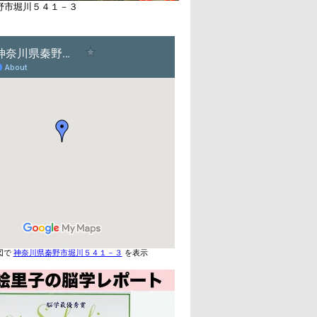
野市堀川５４１－３
図で
神奈川県秦野市堀川５４１－３
を表示