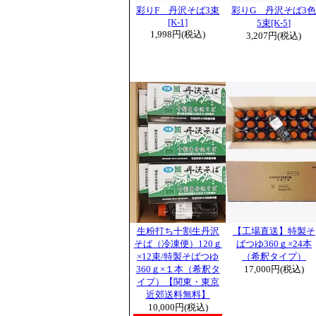
彩りF 丹沢そば3束
彩りG 丹沢そば3
[K-1]
5束[K-5]
1,998円(税込)
3,207円(税込)
生粉打ち十割生丹沢
【工場直送】特製そ
そば（冷凍便）120ｇ
ばつゆ360ｇ×24本
×12束/特製そばつゆ
（希釈タイプ）
360ｇ×１本（希釈タ
17,000円(税込)
イプ）【関東・東京
近郊送料無料】
10,000円(税込)