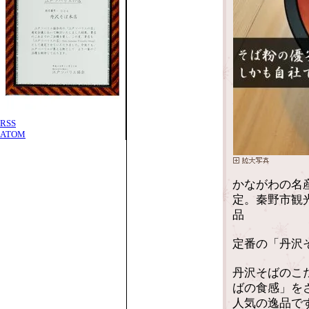
RSS
ATOM
かながわの名
定。秦野市観
品
定番の「丹沢
丹沢そばのこ
ばの食感」を
人気の逸品で