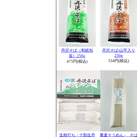
丹沢そば（和紙包
丹沢そば/山芋入り
250g
装）250g
534円(税込)
475円(税込)
生粉打ち・十割生丹
蕎麦そうめん - そ