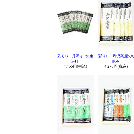
彩りB 丹沢そば8束
彩りC 丹沢茶屋5
[G-1]
[K-6]
4,455円(税込)
4,276円(税込)