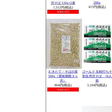
200g
沢そば 120g×2束
415円(税込)
1,512円(税込)
SOLD OUT
むきたて・そばの実
ゴールド 生粉打ち
500g（賞味期限３ヶ
割生丹沢そば ×6人
月）
前
864円(税込)
5,184円(税込)
SOLD OUT